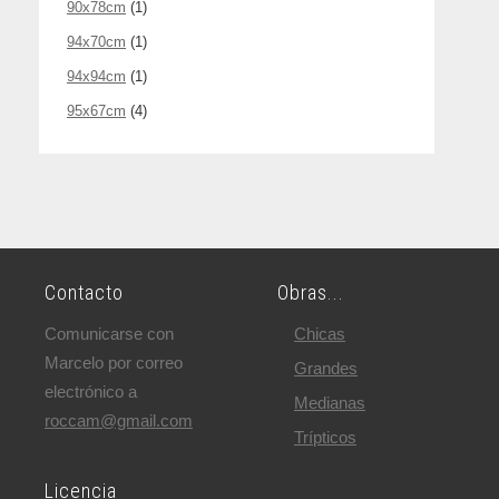
90x78cm
(1)
94x70cm
(1)
94x94cm
(1)
95x67cm
(4)
Contacto
Obras...
Comunicarse con
Chicas
Marcelo por correo
Grandes
electrónico a
Medianas
roccam@gmail.com
Trípticos
Licencia