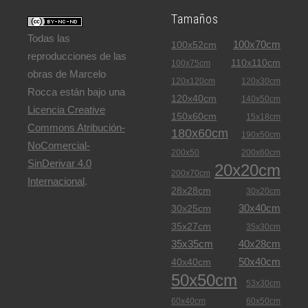
Tamaños
Todas las
100x70cm
100x52cm
reproducciones de las
110x110cm
100x75cm
obras de Marcelo
120x120cm
120x30cm
Rocca están bajo una
120x40cm
140x50cm
Licencia Creative
150x60cm
15x18cm
Commons Atribución-
180x60cm
190x50cm
NoComercial-
200x50
200x60cm
SinDerivar 4.0
20x20cm
200x70cm
Internacional
.
28x28cm
30x20cm
30x40cm
30x25cm
35x27cm
35x30cm
35x35cm
40x28cm
50x40cm
40x40cm
50x50cm
53x30cm
60x40cm
60x50cm