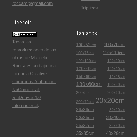
roccam@gmail.com
Trípticos
Licencia
Tamaños
Todas las
100x70cm
100x52cm
reproducciones de las
110x110cm
100x75cm
obras de Marcelo
120x120cm
120x30cm
Rocca están bajo una
120x40cm
140x50cm
Licencia Creative
150x60cm
15x18cm
Commons Atribución-
180x60cm
190x50cm
NoComercial-
200x50
200x60cm
SinDerivar 4.0
20x20cm
200x70cm
Internacional
.
28x28cm
30x20cm
30x40cm
30x25cm
35x27cm
35x30cm
35x35cm
40x28cm