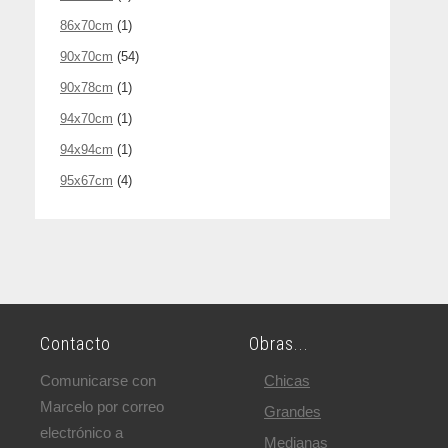
86x70cm
(1)
90x70cm
(54)
90x78cm
(1)
94x70cm
(1)
94x94cm
(1)
95x67cm
(4)
Contacto
Obras...
Comunicarse con
Chicas
Marcelo por correo
Grandes
electrónico a
Medianas