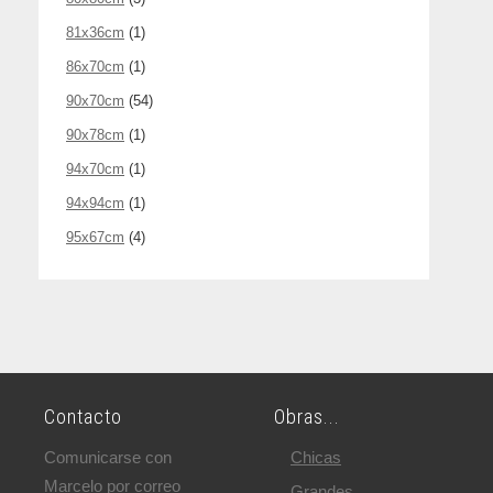
81x36cm
(1)
86x70cm
(1)
90x70cm
(54)
90x78cm
(1)
94x70cm
(1)
94x94cm
(1)
95x67cm
(4)
Contacto
Obras...
Comunicarse con
Chicas
Marcelo por correo
Grandes