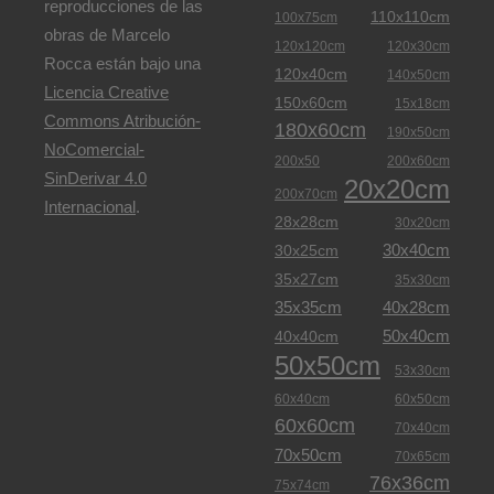
reproducciones de las
110x110cm
100x75cm
obras de Marcelo
120x120cm
120x30cm
Rocca están bajo una
120x40cm
140x50cm
Licencia Creative
150x60cm
15x18cm
Commons Atribución-
180x60cm
190x50cm
NoComercial-
200x50
200x60cm
SinDerivar 4.0
20x20cm
200x70cm
Internacional
.
28x28cm
30x20cm
30x40cm
30x25cm
35x27cm
35x30cm
35x35cm
40x28cm
50x40cm
40x40cm
50x50cm
53x30cm
60x40cm
60x50cm
60x60cm
70x40cm
70x50cm
70x65cm
76x36cm
75x74cm