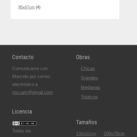
95x67cm
(4)
Contacto
Obras...
Comunicarse con
Chicas
Marcelo por correo
Grandes
electrónico a
Medianas
roccam@gmail.com
Trípticos
Licencia
Tamaños
Todas las
100x70cm
100x52cm