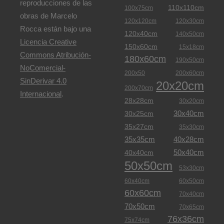
reproducciones de las
110x110cm
100x75cm
obras de Marcelo
120x120cm
120x30cm
Rocca están bajo una
120x40cm
140x50cm
Licencia Creative
150x60cm
15x18cm
Commons Atribución-
180x60cm
190x50cm
NoComercial-
200x50
200x60cm
SinDerivar 4.0
20x20cm
200x70cm
Internacional
.
28x28cm
30x20cm
30x40cm
30x25cm
35x27cm
35x30cm
35x35cm
40x28cm
50x40cm
40x40cm
50x50cm
53x30cm
60x40cm
60x50cm
60x60cm
70x40cm
70x50cm
70x65cm
76x36cm
75x74cm