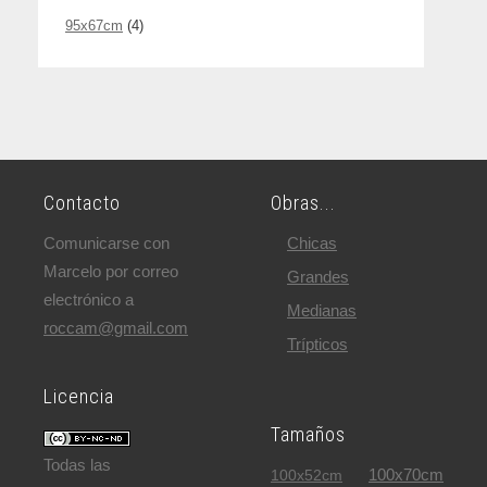
95x67cm
(4)
Contacto
Obras...
Comunicarse con
Chicas
Marcelo por correo
Grandes
electrónico a
Medianas
roccam@gmail.com
Trípticos
Licencia
Tamaños
Todas las
100x70cm
100x52cm