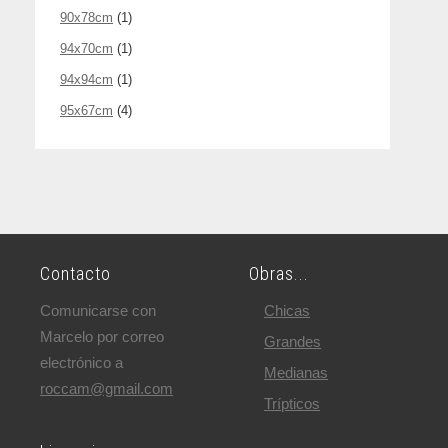
90x78cm
(1)
94x70cm
(1)
94x94cm
(1)
95x67cm
(4)
Contacto
Obras...
Comunicarse con
Chicas
Marcelo por correo
Grandes
electrónico a
Medianas
roccam@gmail.com
Trípticos