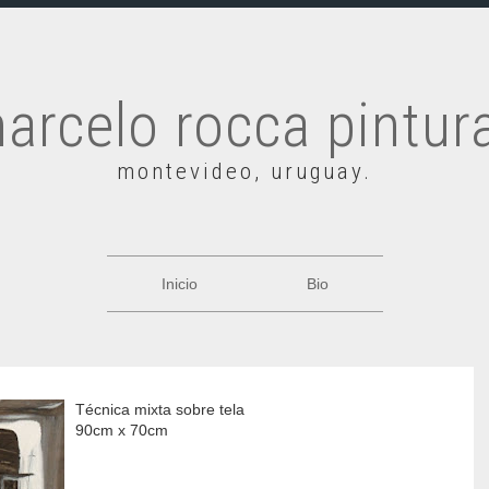
arcelo rocca pintur
montevideo, uruguay.
Inicio
Bio
Técnica mixta sobre tela
90cm x 70cm