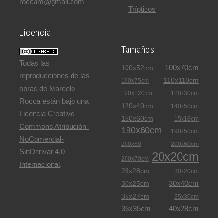
roccam@gmail.com
Trípticos
Licencia
Tamaños
Todas las
100x70cm
100x52cm
reproducciones de las
110x110cm
100x75cm
obras de Marcelo
120x120cm
120x30cm
Rocca están bajo una
120x40cm
140x50cm
Licencia Creative
150x60cm
15x18cm
Commons Atribución-
180x60cm
190x50cm
NoComercial-
200x50
200x60cm
SinDerivar 4.0
20x20cm
200x70cm
Internacional
.
28x28cm
30x20cm
30x40cm
30x25cm
35x27cm
35x30cm
35x35cm
40x28cm