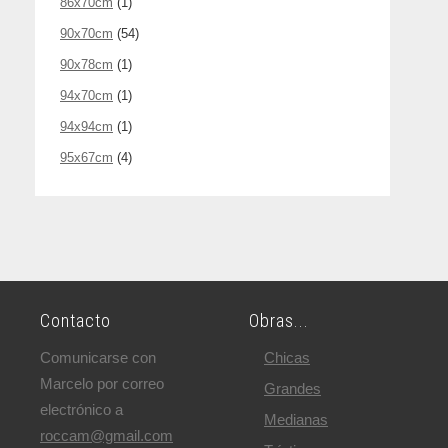
86x70cm
(1)
90x70cm
(54)
90x78cm
(1)
94x70cm
(1)
94x94cm
(1)
95x67cm
(4)
Contacto
Obras...
Comunicarse con
Chicas
Marcelo por correo
Grandes
electrónico a
Medianas
roccam@gmail.com