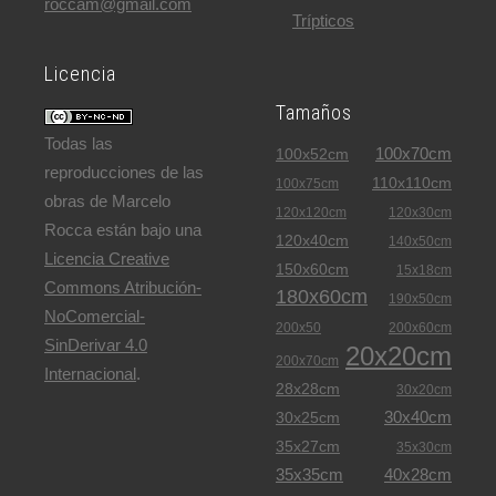
roccam@gmail.com
Trípticos
Licencia
Tamaños
Todas las
100x70cm
100x52cm
reproducciones de las
110x110cm
100x75cm
obras de Marcelo
120x120cm
120x30cm
Rocca están bajo una
120x40cm
140x50cm
Licencia Creative
150x60cm
15x18cm
Commons Atribución-
180x60cm
190x50cm
NoComercial-
200x50
200x60cm
SinDerivar 4.0
20x20cm
200x70cm
Internacional
.
28x28cm
30x20cm
30x40cm
30x25cm
35x27cm
35x30cm
35x35cm
40x28cm