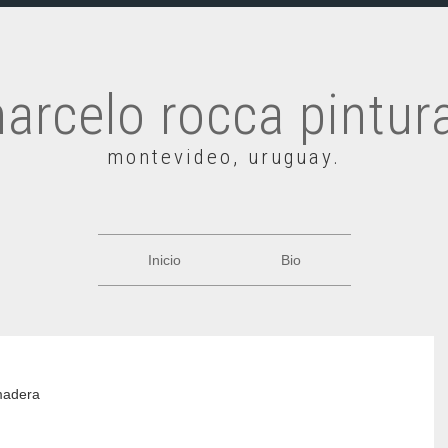
arcelo rocca pintur
montevideo, uruguay.
Inicio
Bio
madera