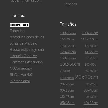
roccam@gmail.com
Trípticos
Licencia
Tamaños
Todas las
100x70cm
100x52cm
reproducciones de las
110x110cm
100x75cm
obras de Marcelo
120x120cm
120x30cm
Rocca están bajo una
120x40cm
140x50cm
Licencia Creative
150x60cm
15x18cm
Commons Atribución-
180x60cm
190x50cm
NoComercial-
200x50
200x60cm
SinDerivar 4.0
20x20cm
200x70cm
Internacional
.
28x28cm
30x20cm
30x40cm
30x25cm
35x27cm
35x30cm
35x35cm
40x28cm