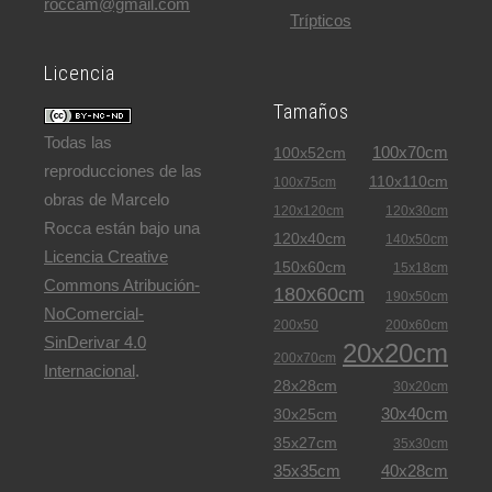
roccam@gmail.com
Trípticos
Licencia
Tamaños
Todas las
100x70cm
100x52cm
reproducciones de las
110x110cm
100x75cm
obras de Marcelo
120x120cm
120x30cm
Rocca están bajo una
120x40cm
140x50cm
Licencia Creative
150x60cm
15x18cm
Commons Atribución-
180x60cm
190x50cm
NoComercial-
200x50
200x60cm
SinDerivar 4.0
20x20cm
200x70cm
Internacional
.
28x28cm
30x20cm
30x40cm
30x25cm
35x27cm
35x30cm
35x35cm
40x28cm