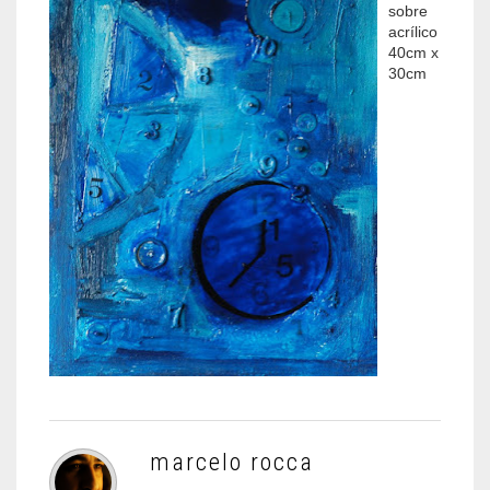
sobre
acrílico
40cm x
30cm
marcelo rocca