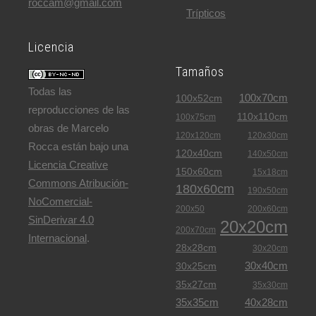
roccam@gmail.com
Trípticos
Licencia
Tamaños
Todas las
100x70cm
100x52cm
reproducciones de las
110x110cm
100x75cm
obras de Marcelo
120x120cm
120x30cm
Rocca están bajo una
120x40cm
140x50cm
Licencia Creative
150x60cm
15x18cm
Commons Atribución-
180x60cm
190x50cm
NoComercial-
200x50
200x60cm
SinDerivar 4.0
20x20cm
200x70cm
Internacional
.
28x28cm
30x20cm
30x40cm
30x25cm
35x27cm
35x30cm
35x35cm
40x28cm