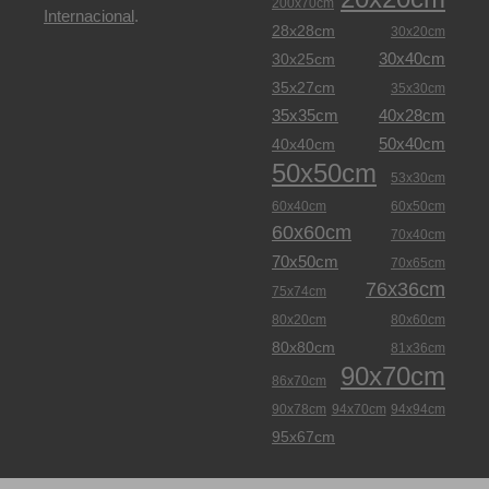
200x70cm
Internacional
.
28x28cm
30x20cm
30x40cm
30x25cm
35x27cm
35x30cm
35x35cm
40x28cm
50x40cm
40x40cm
50x50cm
53x30cm
60x40cm
60x50cm
60x60cm
70x40cm
70x50cm
70x65cm
76x36cm
75x74cm
80x20cm
80x60cm
80x80cm
81x36cm
90x70cm
86x70cm
90x78cm
94x70cm
94x94cm
95x67cm